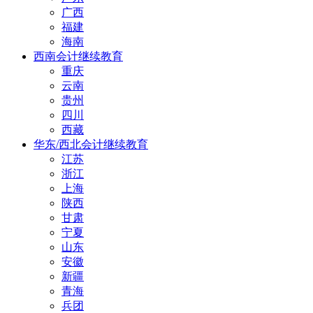
广西
福建
海南
西南会计继续教育
重庆
云南
贵州
四川
西藏
华东/西北会计继续教育
江苏
浙江
上海
陕西
甘肃
宁夏
山东
安徽
新疆
青海
兵团