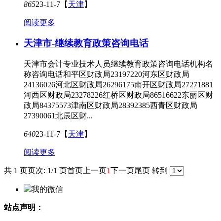
865
23-11-7
【
天津
】
阅读更多
天津市-继续教育政策咨询电话
天津市会计专业技术人员继续教育政策咨询电话机构名
称咨询电话和平区财政局23197220河东区财政局
24136026河北区财政局26296175南开区财政局27271881
河西区财政局23278226红桥区财政局86516622东丽区财
政局84375573津南区财政局28392385西青区财政局
27390061北辰区财...
640
23-11-7
【
天津
】
阅读更多
共 1 页
页次: 1/1 页
首页
上一页
1
下一页
尾页
转到
我的微信
站点声明：