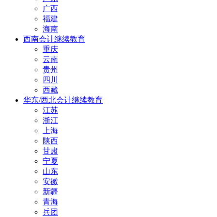
广西
福建
海南
西南会计继续教育
重庆
云南
贵州
四川
西藏
华东/西北会计继续教育
江苏
浙江
上海
陕西
甘肃
宁夏
山东
安徽
新疆
青海
兵团