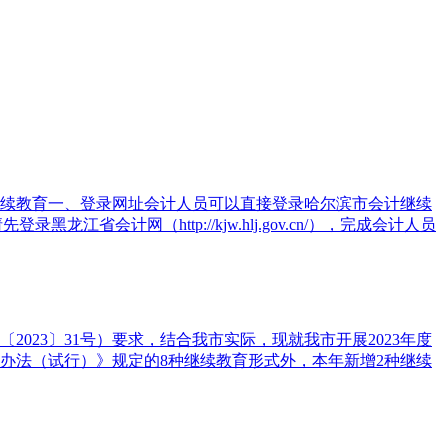
继续教育一、登录网址会计人员可以直接登录哈尔滨市会计继续
黑龙江省会计网（http://kjw.hlj.gov.cn/），完成会计人员
023〕31号）要求，结合我市实际，现就我市开展2023年度
办法（试行）》规定的8种继续教育形式外，本年新增2种继续