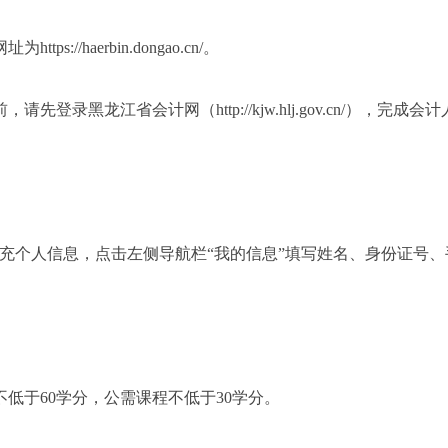
ps://haerbin.dongao.cn/。
黑龙江省会计网（http://kjw.hlj.gov.cn/），完成
补充个人信息，点击左侧导航栏“我的信息”填写姓名、身份证号
不低于60学分，公需课程不低于30学分。