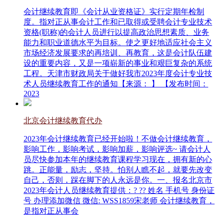
会计继续教育即《会计从业资格证》实行定期年检制
度。指对正从事会计工作和已取得或受聘会计专业技术
资格(职称)的会计人员进行以提高政治思想素质、业务
能力和职业道德水平为目标。使之更好地适应社会主义
市场经济发展要求的再培训、再教育，这是会计队伍建
设的重要内容，又是一项崭新的事业和艰巨复杂的系统
工程。天津市财政局关于做好我市2023年度会计专业技
术人员继续教育工作的通知【来源： 】 【发布时间：
2023
北京会计继续教育代办
2023年会计继续教育已经开始啦！不做会计继续教育，
影响工作，影响考试，影响加薪，影响评选~ 请会计人
员尽快参加本年的继续教育课程学习现在，拥有新的心
跳。正能量，励志，坚持。怕别人瞧不起，就要先改变
自己，否则，踩在脚下的人永远是你。一、报名北京市
2023年会计人员继续教育提供：? ?? 姓名 手机号 身份证
号 办理添加微信 微信: WSS1859宋老师 会计继续教育，
是指对正从事会