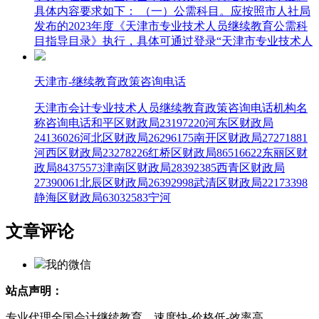
具体内容要求如下： （一）公需科目。应按照市人社局
发布的2023年度《天津市专业技术人员继续教育公需科
目指导目录》执行，具体可通过登录“天津市专业技术人
天津市-继续教育政策咨询电话
天津市会计专业技术人员继续教育政策咨询电话机构名
称咨询电话和平区财政局23197220河东区财政局
24136026河北区财政局26296175南开区财政局27271881
河西区财政局23278226红桥区财政局86516622东丽区财
政局84375573津南区财政局28392385西青区财政局
27390061北辰区财政局26392998武清区财政局22173398
静海区财政局63032583宁河
文章评论
我的微信
站点声明：
专业代理全国会计继续教育，速度快-价格低-效率高